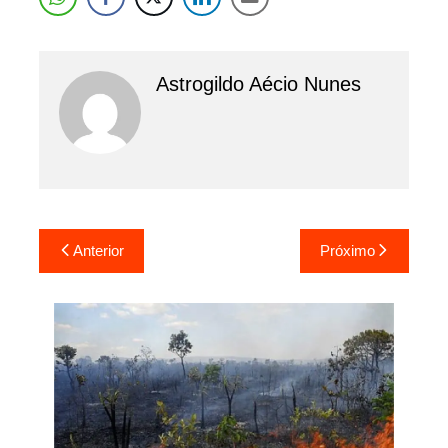
Astrogildo Aécio Nunes
Navegação
Anterior
Próximo
de
Post