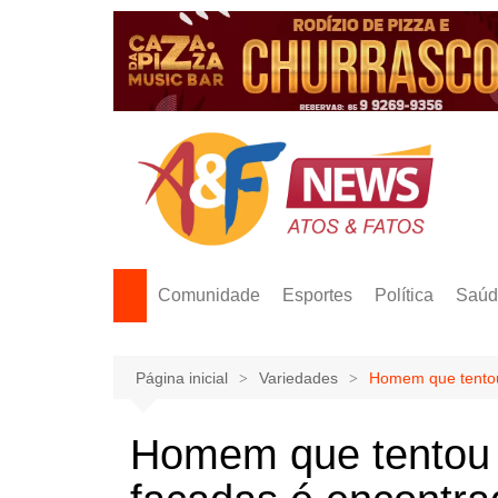
Ir
para
o
conteúdo
Comunidade
Esportes
Política
Saúd
Página inicial
Variedades
Homem que tentou
Homem que tentou 