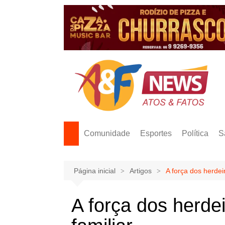
Ir
para
o
conteúdo
Comunidade
Esportes
Política
S
Página inicial
Artigos
A força dos herdei
A força dos herde