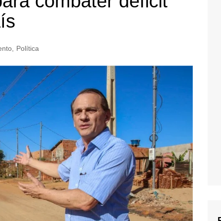
para combater déficit
ís
ento
,
Política