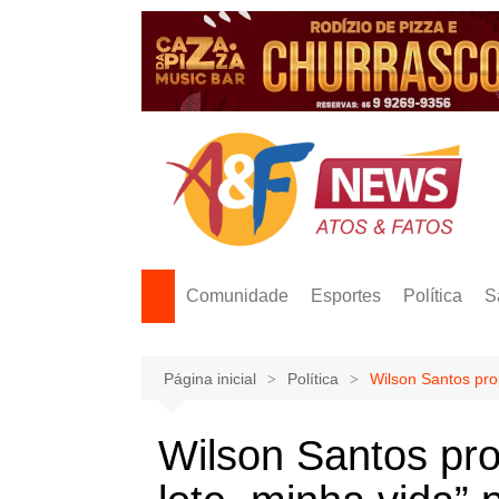
Ir
para
o
conteúdo
Comunidade
Esportes
Política
S
Página inicial
Política
Wilson Santos pro
Wilson Santos pr