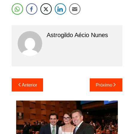
Astrogildo Aécio Nunes
Navegação
Anterior
Próximo
de
Post