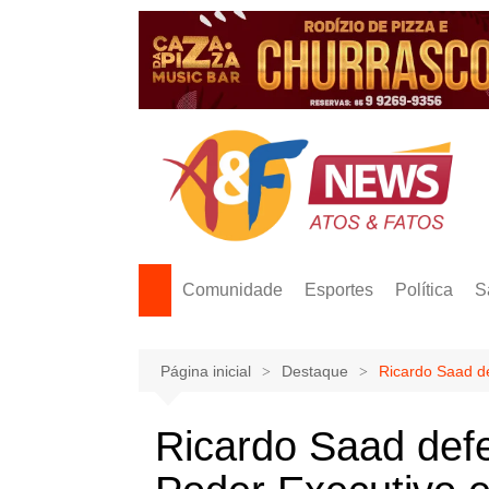
Ir
para
o
conteúdo
Comunidade
Esportes
Política
S
Página inicial
Destaque
Ricardo Saad de
Ricardo Saad defe