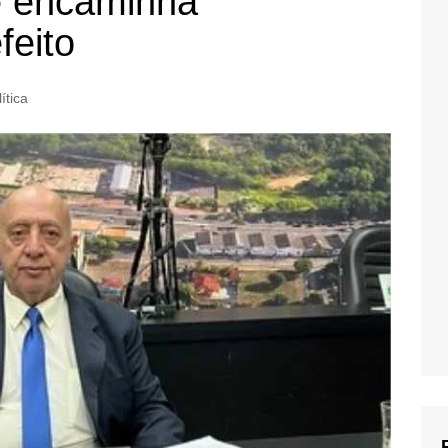
e encaminha
feito
ítica