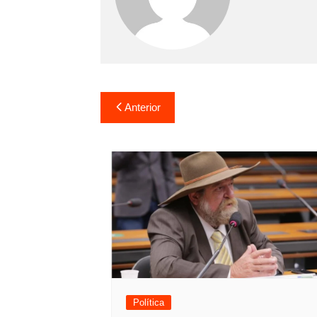
Navegação
Anterior
de
Post
Política