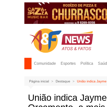
Ir
para
o
conteúdo
Comunidade
Esportes
Política
Saúd
Página inicial
Destaque
União indica Jayme
União indica Jaym