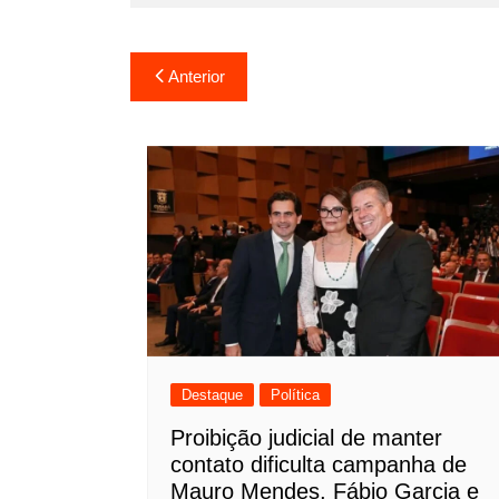
Navegação
Anterior
de
Post
Destaque
Política
Proibição judicial de manter
contato dificulta campanha de
Mauro Mendes, Fábio Garcia e