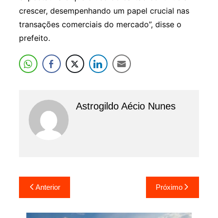
crescer, desempenhando um papel crucial nas
transações comerciais do mercado”, disse o
prefeito.
Astrogildo Aécio Nunes
Navegação
Anterior
Próximo
de
Post