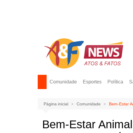
Ir
para
o
conteúdo
Comunidade
Esportes
Política
S
Página inicial
Comunidade
Bem-Estar A
Bem-Estar Animal