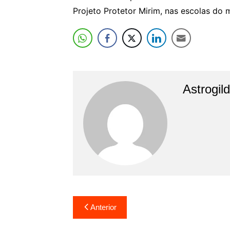
Projeto Protetor Mirim, nas escolas do 
Astrogil
Navegação
Anterior
de