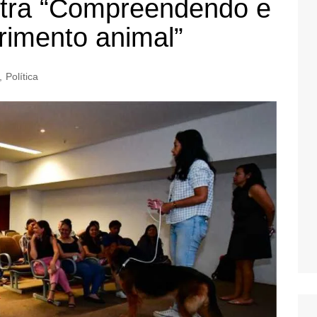
stra “Compreendendo e
rimento animal”
,
Política