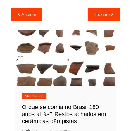
Navegação
Anterior
Próximo
de
Post
Variedades
O que se comia no Brasil 180
anos atrás? Restos achados em
cerâmicas dão pistas