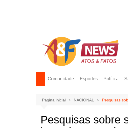
Ir
para
o
conteúdo
Comunidade
Esportes
Política
S
Página inicial
NACIONAL
Pesquisas sob
Pesquisas sobre 