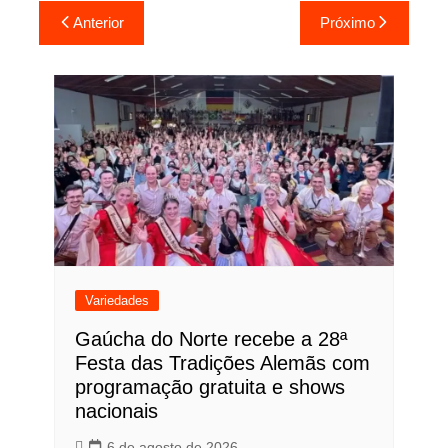
Navegação
Anterior
Próximo
de
Post
Variedades
Gaúcha do Norte recebe a 28ª
Festa das Tradições Alemãs com
programação gratuita e shows
nacionais
6 de agosto de 2026