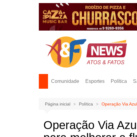
Ir
para
o
conteúdo
Comunidade
Esportes
Política
S
Página inicial
Política
Operação Via Azul
Operação Via Azul