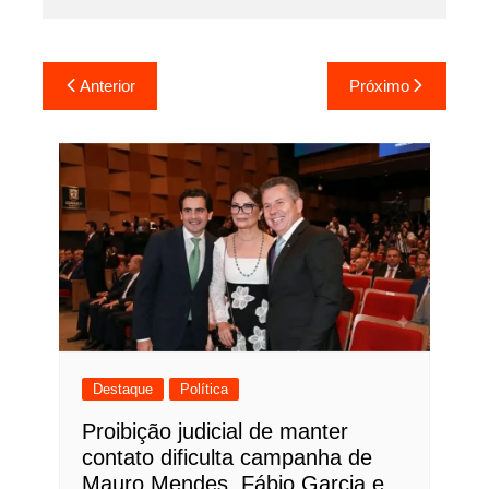
Navegação
Anterior
Próximo
de
Post
Destaque
Política
Proibição judicial de manter
contato dificulta campanha de
Mauro Mendes, Fábio Garcia e