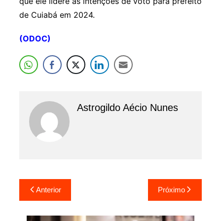
que ele lidere as intenções de voto para prefeito
de Cuiabá em 2024.
(ODOC)
Astrogildo Aécio Nunes
Navegação
Anterior
Próximo
de
Post