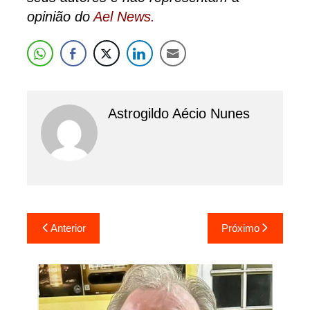
opinião do
Ael News.
Astrogildo Aécio Nunes
Navegação
Anterior
Próximo
de
Post