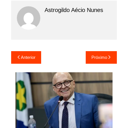
Astrogildo Aécio Nunes
Navegação
Anterior
Próximo
de
Post