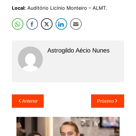
Local:
Auditório Licínio Monteiro – ALMT.
Astrogildo Aécio Nunes
Navegação
Anterior
Próximo
de
Post