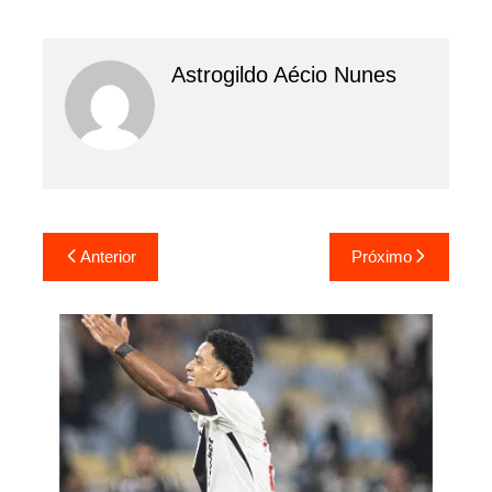
Astrogildo Aécio Nunes
Navegação
Anterior
Próximo
de
Post