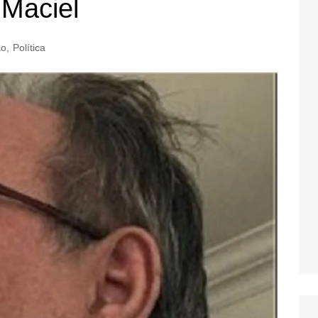
 Maciel
ão
,
Política