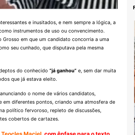
nteressantes e inusitados, e nem sempre a lógica, a
como instrumentos de uso ou convencimento.
o Grosso em que um candidato concorria a uma
 como seu cunhado, que disputava pela mesma
 adeptos do conhecido
“já ganhou”
e, sem dar muita
dos que já estava eleito.
 anunciando o nome de vários candidatos,
e em diferentes pontos, criando uma atmosfera de
a político fervoroso, repleto de discussões,
stes cobertos de cartazes.
r
Teocles Maciel
, com ênfase para o texto