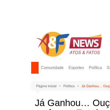
Ir
para
o
conteúdo
Comunidade
Esportes
Política
S
Página inicial
Política
Já Ganhou… Ouça 
Já Ganhou… Ouç