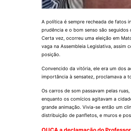
A política é sempre recheada de fatos i
prudência e o bom senso são seguidos 
Certa vez, ocorreu uma eleição em Mat
vaga na Assembleia Legislativa, assim
posição.
Convencido da vitória, ele era um dos
importância à sensatez, proclamava a to
Os carros de som passavam pelas ruas,
enquanto os comícios agitavam a cidad
grande animação. Vivia-se então um clim
distribuição de panfletos, e muros e po
OUÇA a declamação do Professo