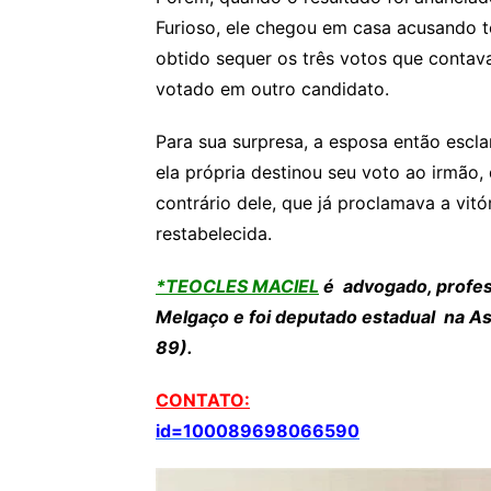
Furioso, ele chegou em casa acusando to
obtido sequer os três votos que contav
votado em outro candidato.
Para sua surpresa, a esposa então escl
ela própria destinou seu voto ao irmão, q
contrário dele, que já proclamava a vitór
restabelecida.
*TEOCLES MACIEL
é advogado, profess
Melgaço e foi deputado estadual na A
89).
CONTATO:
id=100089698066590