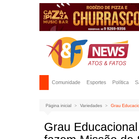
Ir
para
o
conteúdo
Comunidade
Esportes
Política
S
Página inicial
Variedades
Grau Educacio
Grau Educacional