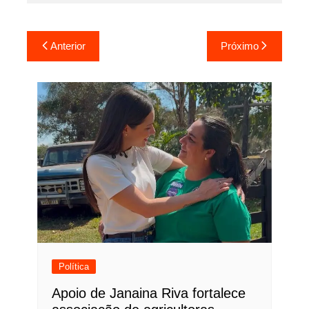
Navegação
Anterior
Próximo
de
Post
Política
Apoio de Janaina Riva fortalece