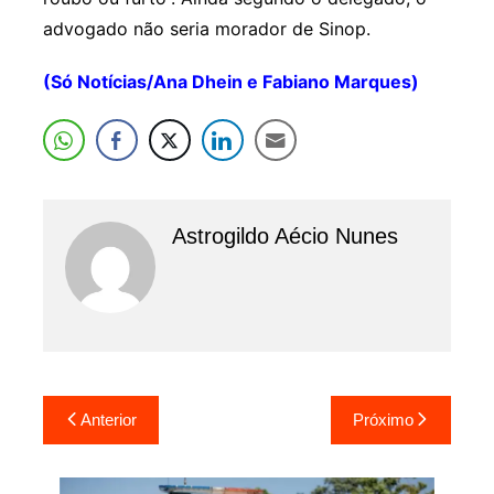
advogado não seria morador de Sinop.
(Só Notícias/Ana Dhein e Fabiano Marques)
Astrogildo Aécio Nunes
Navegação
Anterior
Próximo
de
Post