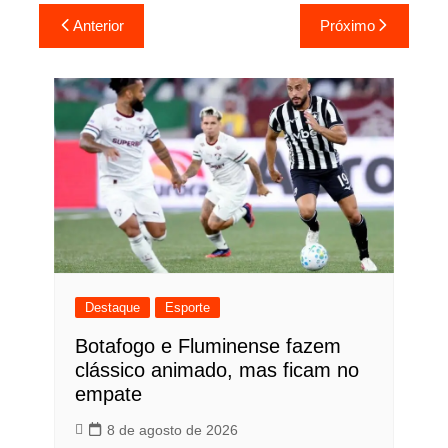
Navegação
Anterior
Próximo
de
Post
Destaque
Esporte
Botafogo e Fluminense fazem
clássico animado, mas ficam no
empate
8 de agosto de 2026