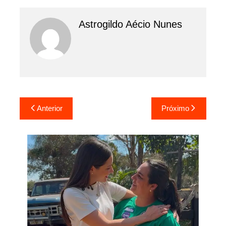
Astrogildo Aécio Nunes
Navegação
Anterior
Próximo
de
Post