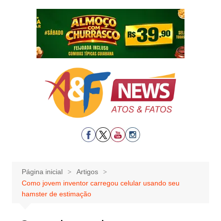
Ir
para
o
conteúdo
Página inicial
Artigos
Como jovem inventor carregou celular usando seu
hamster de estimação