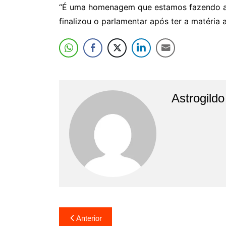
“É uma homenagem que estamos fazendo a e
finalizou o parlamentar após ter a matéria
Astrogild
Navegação
Anterior