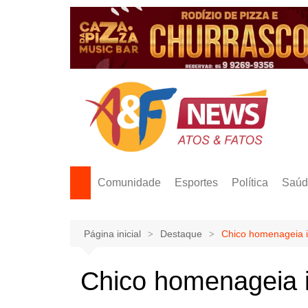
Ir
para
o
conteúdo
Comunidade
Esportes
Política
Saúd
Página inicial
Destaque
Chico homenageia 
Chico homenageia 