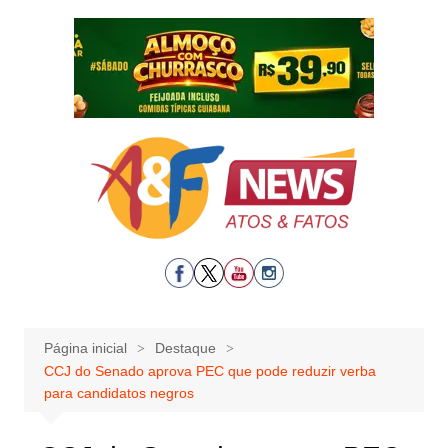
Ir
para
o
conteúdo
Página inicial
Destaque
CCJ do Senado aprova PEC que pode reduzir verba
para candidatos negros