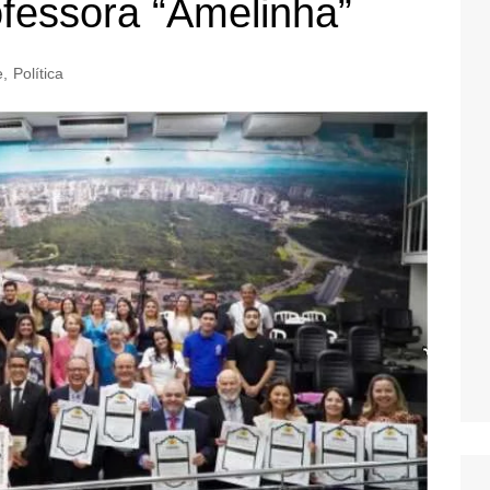
essora “Amelinha”
e
,
Política