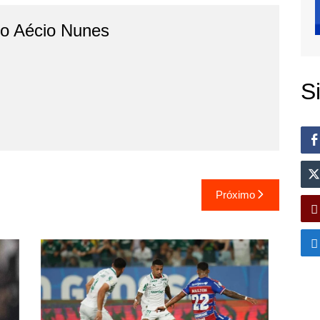
do Aécio Nunes
S
Próximo