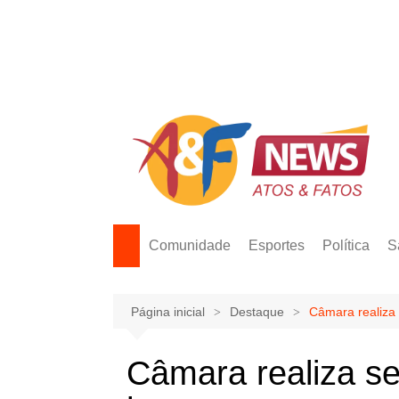
Ir
para
o
conteúdo
Comunidade
Esportes
Política
S
Página inicial
Destaque
Câmara realiza
Câmara realiza s