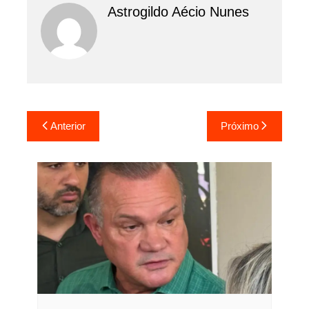
Astrogildo Aécio Nunes
Navegação
Anterior
Próximo
de
Post