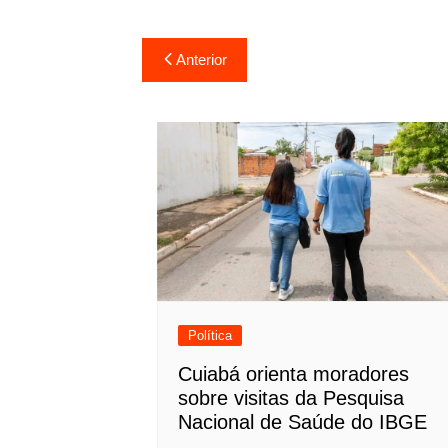
Navegação
Anterior
de
Post
Política
Cuiabá orienta moradores
sobre visitas da Pesquisa
Nacional de Saúde do IBGE