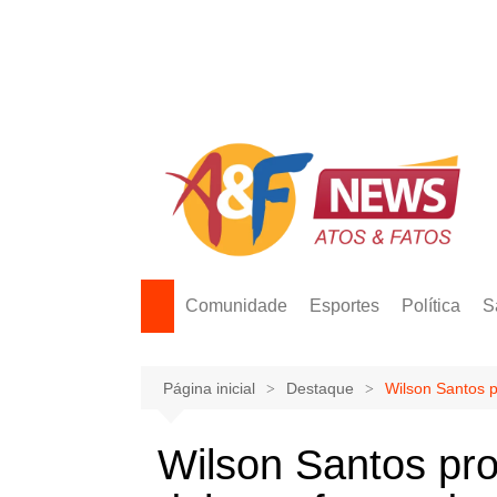
Ir
para
o
conteúdo
Comunidade
Esportes
Política
S
Página inicial
Destaque
Wilson Santos p
Wilson Santos pro