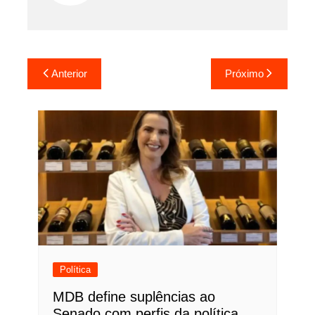
Navegação
Anterior
Próximo
de
Post
Política
MDB define suplências ao
Senado com perfis da política