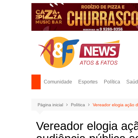
Ir
para
o
conteúdo
Comunidade
Esportes
Política
Saúd
Página inicial
Política
Vereador elogia ação d
Vereador elogia aç