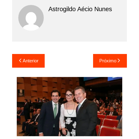
Astrogildo Aécio Nunes
Navegação
Anterior
Próximo
de
Post