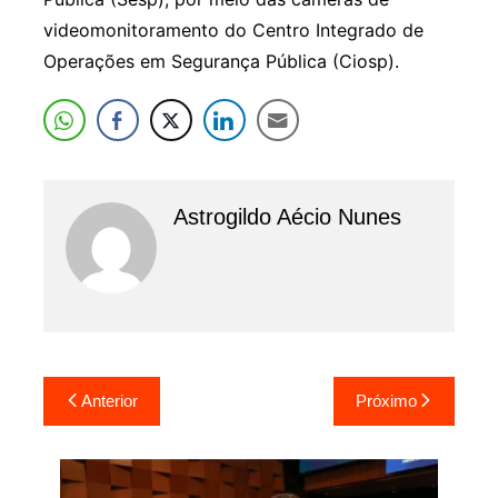
videomonitoramento do Centro Integrado de
Operações em Segurança Pública (Ciosp).
Astrogildo Aécio Nunes
Navegação
Anterior
Próximo
de
Post