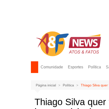
Ir
para
o
conteúdo
Comunidade
Esportes
Política
S
Página inicial
Política
Thiago Silva quer
Thiago Silva quer