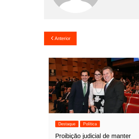
Navegação
Anterior
de
Post
Destaque
Política
Proibição judicial de manter