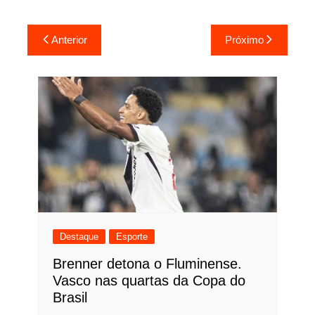
Navegação
Anterior
Próximo
de
Post
Destaque
Esporte
Brenner detona o Fluminense.
Vasco nas quartas da Copa do
Brasil