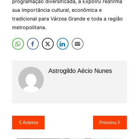
programação diversificada, a ExpoVG reafirma
sua importância cultural, econômica e
tradicional para Várzea Grande e toda a região
metropolitana.
Astrogildo Aécio Nunes
Navegação
Anterior
Próximo
de