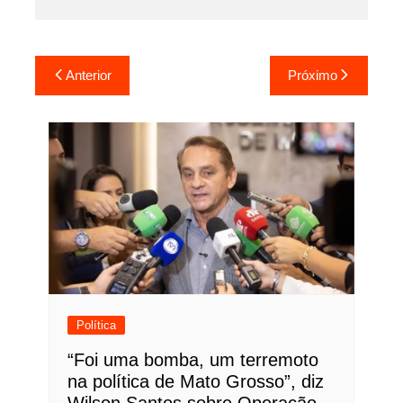
Navegação
Anterior
Próximo
de
Post
Política
“Foi uma bomba, um terremoto
na política de Mato Grosso”, diz
Wilson Santos sobre Operação