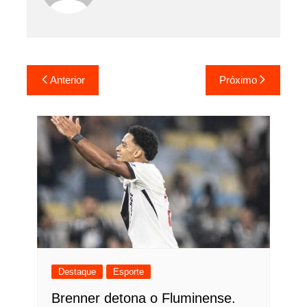
Navegação
Anterior
Próximo
de
Post
Destaque
Esporte
Brenner detona o Fluminense.