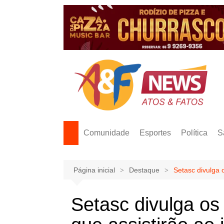
Ir
para
o
conteúdo
Comunidade
Esportes
Política
S
Página inicial
Destaque
Setasc divulga 
Setasc divulga o