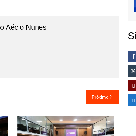
do Aécio Nunes
S
Próximo