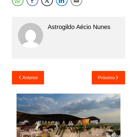
Astrogildo Aécio Nunes
Navegação
Anterior
Próximo
de
Post