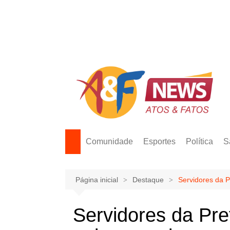
Ir
para
o
conteúdo
Comunidade
Esportes
Política
S
Página inicial
Destaque
Servidores da P
Servidores da Pre