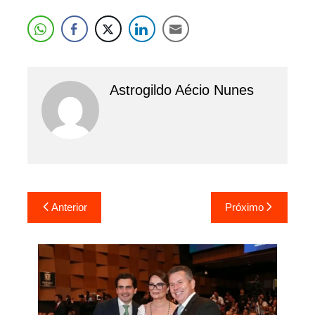
Astrogildo Aécio Nunes
Navegação
Anterior
Próximo
de
Post