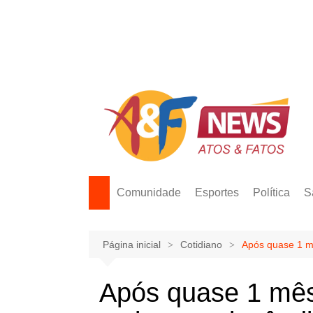
Ir
para
o
conteúdo
Comunidade
Esportes
Política
S
Página inicial
Cotidiano
Após quase 1 m
Após quase 1 mê