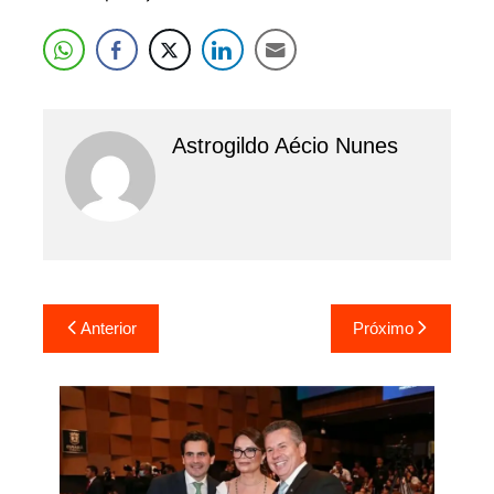
Astrogildo Aécio Nunes
Navegação
Anterior
Próximo
de
Post