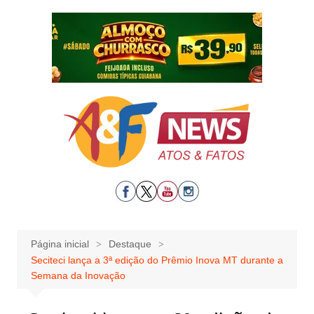
Ir
para
o
conteúdo
Página inicial
Destaque
Seciteci lança a 3ª edição do Prêmio Inova MT durante a
Semana da Inovação