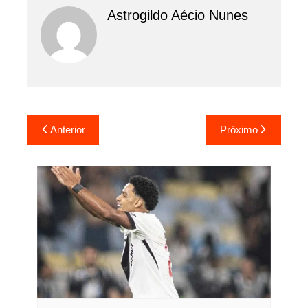
Astrogildo Aécio Nunes
Navegação
Anterior
Próximo
de
Post