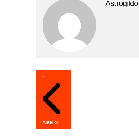
Astrogild
Navegação
de
Post
Anterior