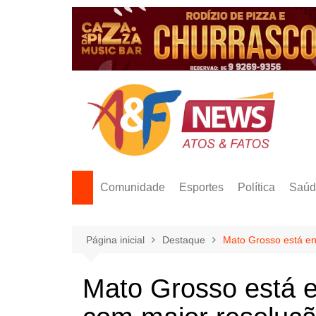
Ir
para
o
conteúdo
Comunidade
Esportes
Política
Saúd
Página inicial
Destaque
Mato Grosso está ent
Mato Grosso está e