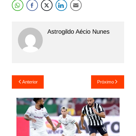
Astrogildo Aécio Nunes
Navegação
Anterior
Próximo
de
Post