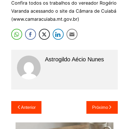
Confira todos os trabalhos do vereador Rogério
Varanda acessando o site da Câmara de Cuiabá
(www.camaracuiaba.mt.gov.br)
Astrogildo Aécio Nunes
Navegação
Anterior
Próximo
de
Post