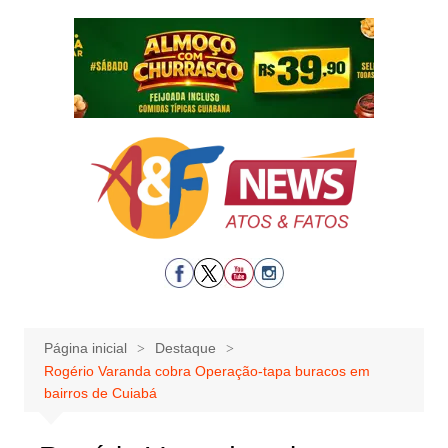
Ir
para
o
conteúdo
Página inicial
Destaque
Rogério Varanda cobra Operação-tapa buracos em
bairros de Cuiabá